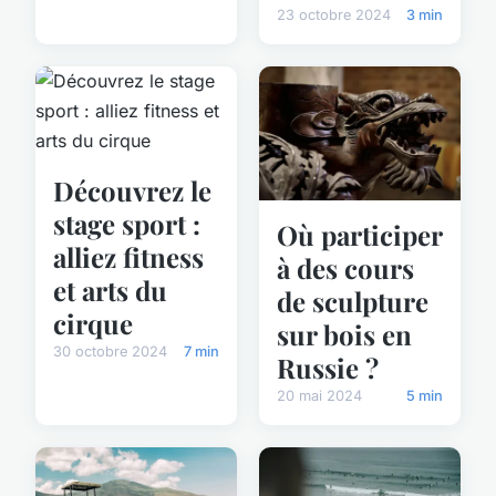
23 octobre 2024
3 min
Découvrez le
stage sport :
Où participer
alliez fitness
à des cours
et arts du
de sculpture
cirque
sur bois en
30 octobre 2024
7 min
Russie ?
20 mai 2024
5 min