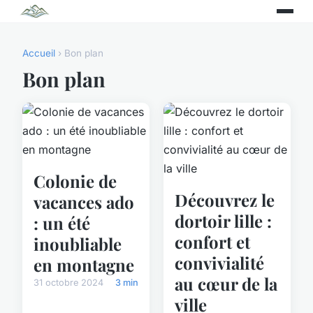
Accueil
› Bon plan
Bon plan
Colonie de
Découvrez le
vacances ado
dortoir lille :
: un été
confort et
inoubliable
convivialité
en montagne
au cœur de la
31 octobre 2024
3 min
ville